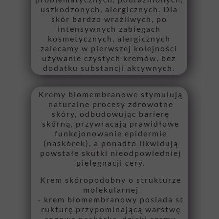
uszkodzonych, alergicznych. Dla
skór bardzo wrażliwych, po
intensywnych zabiegach
kosmetycznych, alergicznych
zalecamy w pierwszej kolejności
używanie czystych kremów, bez
dodatku substancji aktywnych.
Kremy biomembranowe stymulują
naturalne procesy zdrowotne
skóry, odbudowując barierę
skórną, przywracają prawidłowe
funkcjonowanie epidermie
(naskórek), a ponadto likwidują
powstałe skutki nieodpowiedniej
pielęgnacji cery.
Krem skóropodobny o strukturze
molekularnej
- krem biomembranowy posiada st
rukturę przypominającą warstwę
rogową naskórka, dzięki czemu