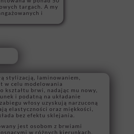
zentowana w ponad 50
dowych targach. A my
aangażowanych i
łą stylizacją, laminowaniem,
st w celu modelowania
 kształtu brwi, nadając mu nowy,
unek i podatną na układanie
 zabiegu włosy uzyskują narzuconą
ają elastyczności oraz miękkości,
kłada bez efektu sklejania.
owany jest osobom z brwiami
rosnącymi w różnych kierunkach,