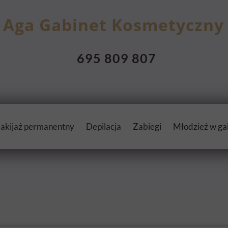
Aga Gabinet Kosmetyczny
695 809 807
akijaż permanentny
Depilacja
Zabiegi
Młodzież w ga
nik
Prace
dla Niej
Mezoporacja Acthyder
Cennik
dla Niego
Mikronakłuwanie - Derm
Dyplomy i certyfikaty
Depilacja cennik
Blomdahl - medyczne pr