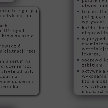
porażenie 
otwieranie
ontaktu z gorącą
trichotill
smetykami, nie
polegające
wyrywania
ach,
każda chor
 liftingu i
nieprawidł
duktów na bazie
w przypadk
chemiotera
prowadzić
wcześniejsz
pielęgnacji rzęs
lekarza,
soczewki k
ania serum na
zabigiem,
ydłużenie fazy
aktywna al
strefę odrost,
wykonanie 
lądać na
które mogą 
awane do serum
- w tarkcie
kierunku
można ich 