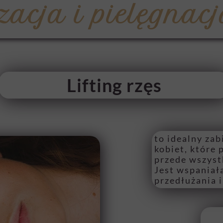
Stylizacja i pielęgnacja ok
zacja i pielęgnac
Masaż japoński
Masaż
Lifting rzęs
to idealny za
kobiet, które 
przede wszyst
Jest wspaniał
przedłużania i