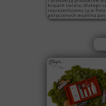
i produkcją produktów d
krajach świata, dlatego 
reprezentujemy ją w Pols
połączonych wspólna pasj