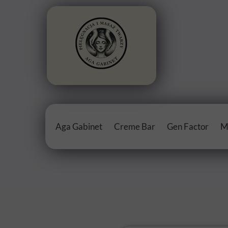
Aga Gabinet
Creme Bar
Gen Factor
M
O mnie
Personalizowany krem
Gen Factor cen
Certyfikaty i Dyplomy
Substancje aktywne
Galeria
Cennik Creme bar