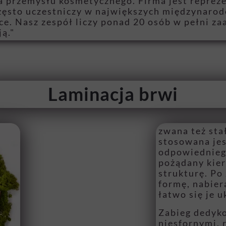
la przemysłu kosmetycznego. Firma jest repre
często uczestniczy w największych międzynaro
ce. Nasz zespół liczy ponad 20 osób w pełni z
ą."
Laminacja brwi
zwana też sta
stosowana je
odpowiedniego
pożądany kier
strukturę. Po
formę, nabier
łatwo się je u
Zabieg dedyk
niesfornymi, 