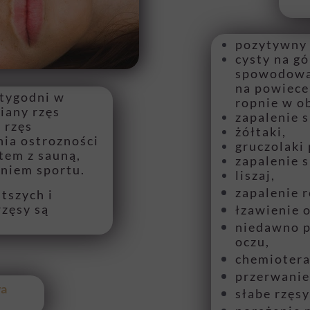
pozytywny 
cysty na gó
spowodowan
na powiece
 tygodni w
ropnie w o
iany rzęs
zapalenie s
 rzęs
żółtaki,
ia ostrozności
gruczolaki
tem z sauną,
zapalenie 
niem sportu.
liszaj,
zapalenie 
tszych i
rzęsy są
łzawienie 
niedawno p
oczu,
chemiotera
przerwanie 
wa
słabe rzęsy