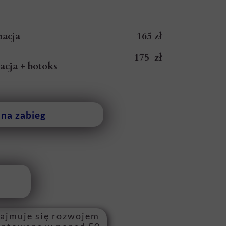
nacja
165 zł
175
zł
zacja
+ botoks
 na zabieg
zajmuje się rozwojem