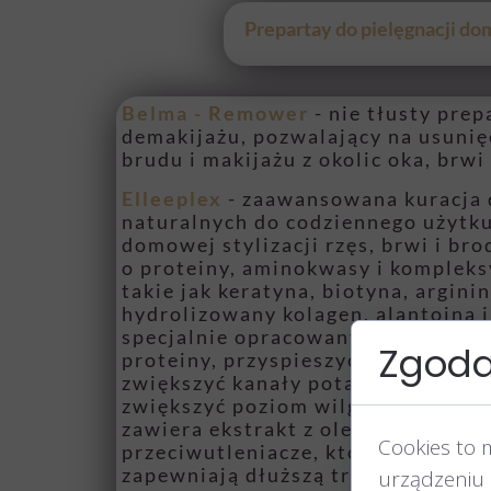
Prepartay do pielęgnacji d
Belma - Remower
- nie tłusty prep
demakijażu, pozwalający na usunięc
brudu i makijażu z okolic oka, brwi 
Elleeplex
- zaawansowana kuracja 
naturalnych do codziennego użytku
domowej stylizacji rzęs, brwi i br
o proteiny, aminokwasy i komplek
takie jak keratyna, biotyna, arginin
hydrolizowany kolagen, alantoina i
specjalnie opracowany, aby pomóc
Zgoda 
proteiny, przyspieszyć wytwarzani
zwiększyć kanały potasowe w komó
zwiększyć poziom wilgoci w strukt
zawiera ekstrakt z oleju słoneczni
Cookies to 
przeciwutleniacze, które pomagają
zapewniają dłuższą trwałość barwy
urządzeniu 