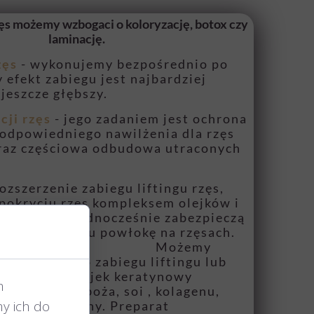
rzęs możemy wzbogaci o koloryzację, botox czy
laminację.
zęs
- wykonujemy bezpośrednio po
y efekt zabiegu jest najbardziej
 jeszcze głębszy.
cji rzęs
- jego zadaniem jest ochrona
 odpowiedniego nawilżenia dla rzęs
raz częściowa odbudowa utraconych
in.
ozszerzenie zabiegu liftingu rzęs,
 pokryciu rzęs kompleksem olejków i
e odżywią i jednocześnie zabezpieczą
 swego rodzaju powłokę na rzęsach.
ożemy
pośrednio po zabiegu liftingu lub
nakładając olejek keratynowy
m
 z 3 protein zboża, soi , kolagenu,
y ich do
owanej keratyny. Preparat