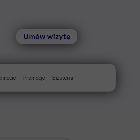
Umów wizytę
binecie
Promocje
Biżuteria
m
Bony, kupony rabatowe
a Fusion Pen Platinum
Pakiety zabiegowe
zekłuwanie uszu
Program lojalnościowy