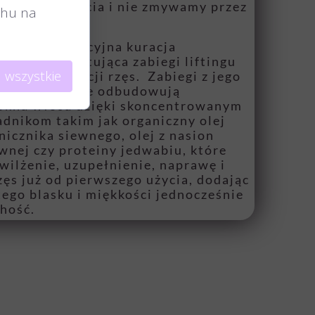
do wchłonięcia i nie zmywamy przez
uchu na
u.
est to rewolucyjna kuracja
raz suplementująca zabiegi liftingu
 wszystkie
i czy koloryzacji rzęs. Zabiegi z jego
em gruntownie odbudowują
ókna włosa dzięki skoncentrowanym
dnikom takim jak organiczny olej
 lnicznika siewnego, olej z nasion
wnej czy proteiny jedwabiu, które
wilżenie, uzupełnienie, naprawę i
zęs już od pierwszego użycia, dodając
ego blasku i miękkości jednocześnie
chość.