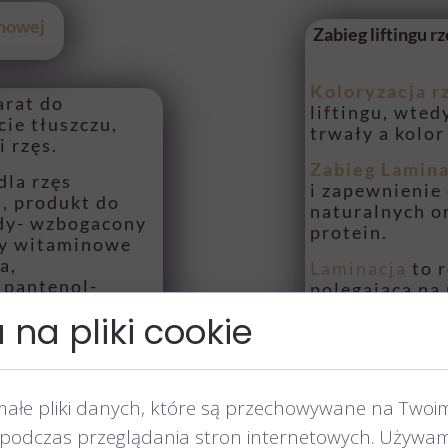
omowej
Zabieg liftingu 
Koloryzacja r
arat do
liftingu, wted
ie tłuszczu,
trwały a kolor
i rzęs.
Zabieg Lamina
dla rzęs
i zapewnienie
, produkt do
naturalnych o
ody- wzbogacony
prote
sy witaminowe
a,
Laminacja
to r
 pantenol-
polegająca na
 przywrócić
witamin, któr
na pliki cookie
e komórek,
rzęsy tworząc
rkach i
M
urze włosa-
wykonać ją bez
kowego i
farbowaniu - 
małe pliki danych, które są przechowywane na Twoi
 chronić włosy i
składający się
 przy
podczas przeglądania stron internetowych. Używam
oraz hydroliz