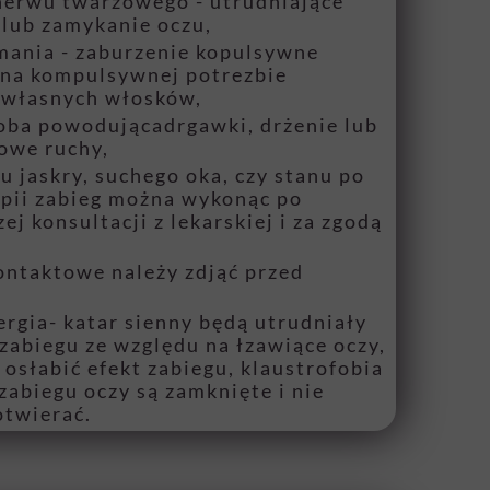
nerwu twarzowego - utrudniające
 lub zamykanie oczu,
omania - zaburzenie kopulsywne
 na kompulsywnej potrezbie
 własnych włosków,
oba powodującadrgawki, drżenie lub
owe ruchy,
u jaskry, suchego oka, czy stanu po
pii zabieg można wykonąc po
ej konsultacji z lekarskiej i za zgodą
ontaktowe należy zdjąć przed
ergia- katar sienny będą utrudniały
zabiegu ze względu na łzawiące oczy,
osłabić efekt zabiegu, klaustrofobia
 zabiegu oczy są zamknięte i nie
otwierać.