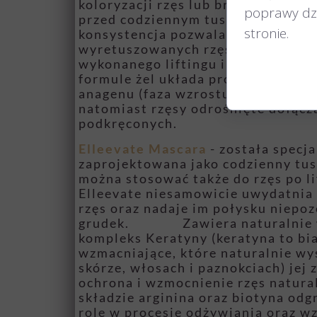
koloryzacji rzęs lub brwi.
Elleeplex
poprawy dzia
przed codziennym tuszem do rzęs, 
stronie.
konsystencja pozwala na uzyskanie
wyretuszowanych rzęs nawet po 4 
wykonanego liftingu i laminacji. Dz
formule żel układa proste młode rz
anagenu (faza wzrostu) podczesuje 
natomiast rzęsy odrośnięte dołącza
podkręconych.
Elleevate Mascara
- została specja
zaprojektowana jako codzienny tusz
można stosować także do rzęs po l
Elleevate niesamowicie uwydatnia 
rzęs oraz nadaje im połysku niepo
grudek.
Zawiera naturalnie
kompleks Keratyny (keratyna to bi
wzmacniające, które naturalnie wy
skórze, włosach i paznokciach) jej 
ochrona i wzmocnienie rzęs natura
składzie arginina oraz biotyna od
rolę w procesie odżywiania oraz w