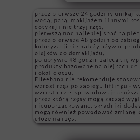
przez pierwsze 24 godziny unikaj k
wodą, parą, makijażem i innymi ko
dotykaj i nie trzyj rzęs,
pierwszą noc najlepiej spać na plec
przez pierwsze 48 godzin po zabiegu
koloryzacji nie należy używać pro
olejków do demakijażu,
po upływie 48 godzin zaleca się w
produkty bazowane na olejkach do 
i okolic oczu.
Elleebana nie rekomenduje stosow
wzrost
rzęs po zabiegu liftingu - w
wzrostu rzęs spowodowuje dłuższą 
przez którą rzęsy mogą zacząć wyg
nieuporządkowane, składniki dod
mogą również powodować zmianę 
ułożenia rzęs.