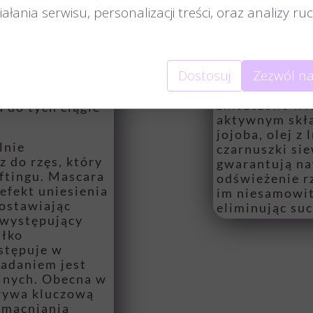
można nakładać
pozostawiamy 
łania serwisu, personalizacji treści, oraz analizy r
jego
24h od zabieg
 idealnie
Botox rzęs
- j
tygodniach od
odżywiająca o
ięki gęstej
Dostosuj
Zezwól na
rzęs, laminacj
ęsy w fazie
wykorzystani
je do góry,
zniszczone wł
 do tych ciągle
aktywnym skła
jojoba, olej z
lnie
czarnuszki sie
 do rzęs, który
gwarantują na
iftingu. Mascara
odświeżenie r
efekt uniesienia
im niesamowit
zostawiając
eliminując su
 występujący
ałko
stępuje w
zadaniem jest
lnych. Obecna w
grywa kluczową
zmacniania