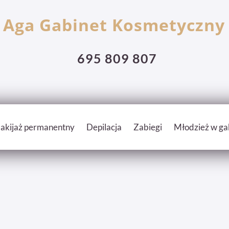
Aga Gabinet Kosmetyczny
695 809 807
akijaż permanentny
Depilacja
Zabiegi
Młodzież w ga
nik
Prace
dla Niej
Mezoporacja Acthyder
Cennik
dla Niego
Mikronakłuwanie - Derm
Dyplomy i certyfikaty
Depilacja cennik
Blomdahl - medyczne pr