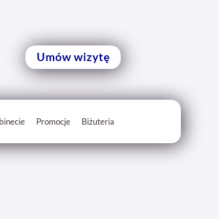
Umów wizytę
binecie
Promocje
Biżuteria
m
Bony, kupony rabatowe
a Fusion Pen Platinum
Pakiety zabiegowe
zekłuwanie uszu
Program lojalnościowy