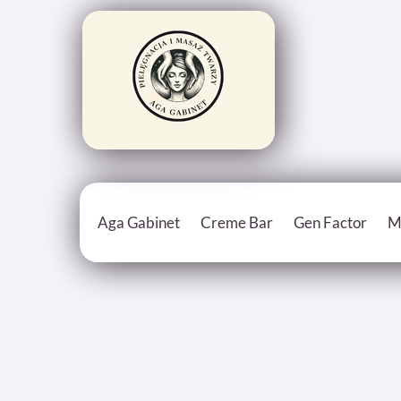
Aga Gabinet
Creme Bar
Gen Factor
M
O mnie
Personalizowany krem
Gen Factor cen
Certyfikaty i Dyplomy
Substancje aktywne
Galeria
Cennik Creme bar